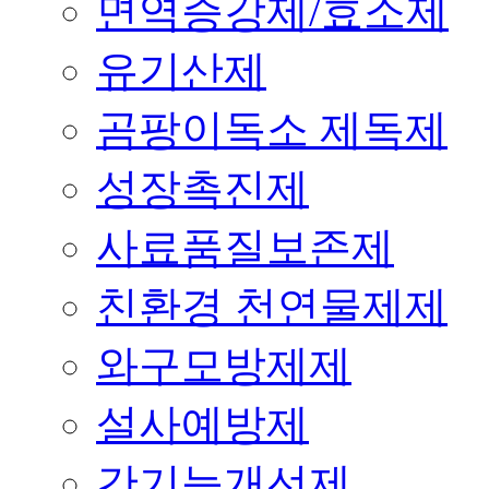
면역증강제/효소제
유기산제
곰팡이독소 제독제
성장촉진제
사료품질보존제
친환경 천연물제제
와구모방제제
설사예방제
간기능개선제