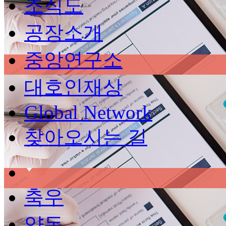
조직도
공장소개
중앙연구소
대호인재상
Global Network
찾아오시는 길
축우
양돈