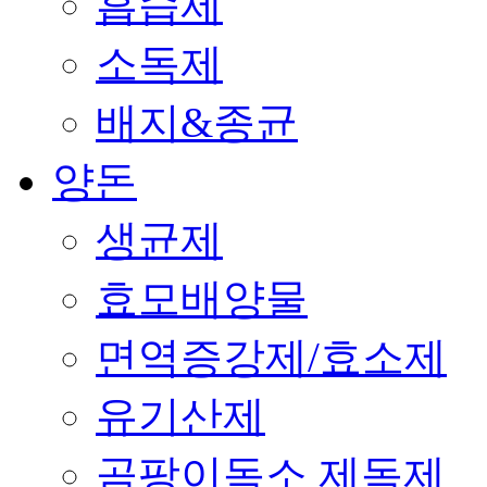
흡습제
소독제
배지&종균
양돈
생균제
효모배양물
면역증강제/효소제
유기산제
곰팡이독소 제독제