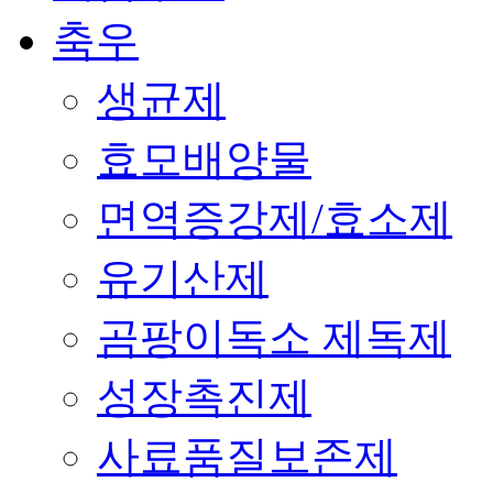
축우
생균제
효모배양물
면역증강제/효소제
유기산제
곰팡이독소 제독제
성장촉진제
사료품질보존제