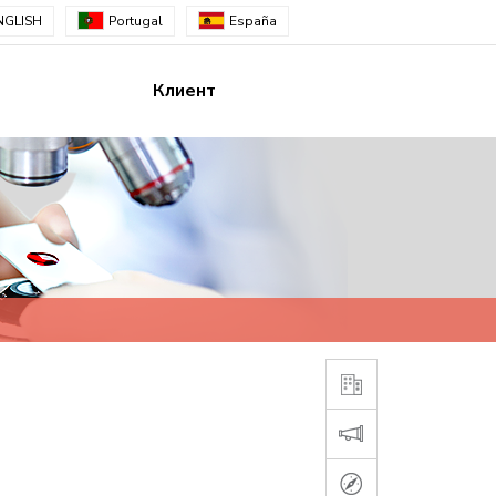
NGLISH
Portugal
España
т
Клиент