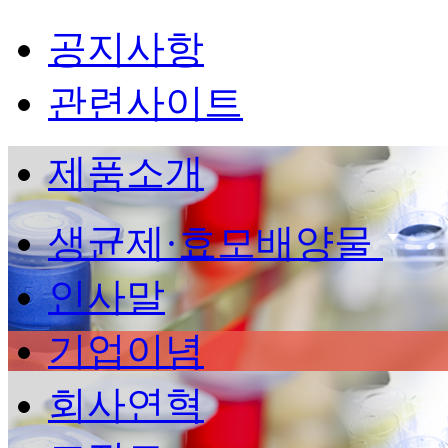
공지사항
관련사이트
제품소개
생균제·효모배양물
인사말
기업이념
회사연혁