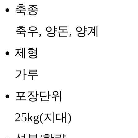
축종
축우, 양돈, 양계
제형
가루
포장단위
25kg(지대)