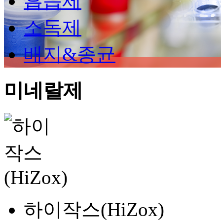
흡습제
소독제
배지&종균
미네랄제
하이작스(HiZox)