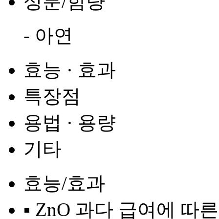
성분/함량
- 아연
효능 · 효과
특장점
용법 · 용량
기타
효능/효과
▪ ZnO 과다 급여에 따