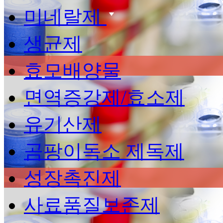
미네랄제
생균제
효모배양물
면역증강제/효소제
유기산제
곰팡이독소 제독제
성장촉진제
사료품질보존제