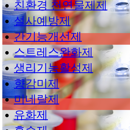
친환경 천연물제제
설사예방제
간기능개선제
스트레스완화제
생리기능활성제
향감미제
미네랄제
유화제