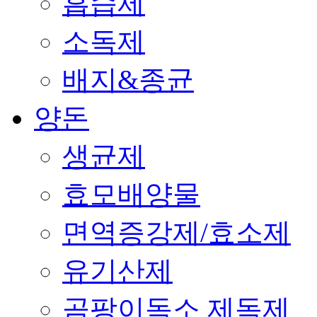
흡습제
소독제
배지&종균
양돈
생균제
효모배양물
면역증강제/효소제
유기산제
곰팡이독소 제독제