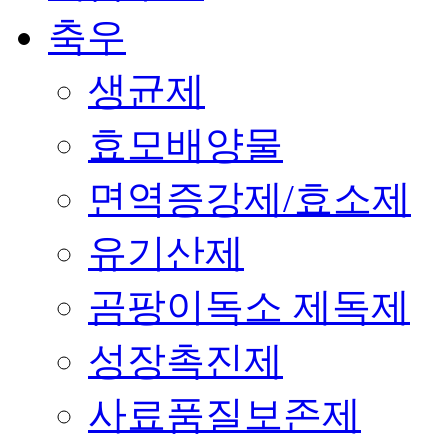
축우
생균제
효모배양물
면역증강제/효소제
유기산제
곰팡이독소 제독제
성장촉진제
사료품질보존제