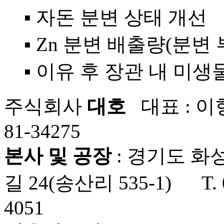
▪ 자돈 분변 상태 개선
▪ Zn 분변 배출량(분변
▪ 이유 후 장관 내 미생
주식회사
대호
대표 : 이
81-34275
본사 및 공장
: 경기도 화
길 24(송산리 535-1) T. 0
4051