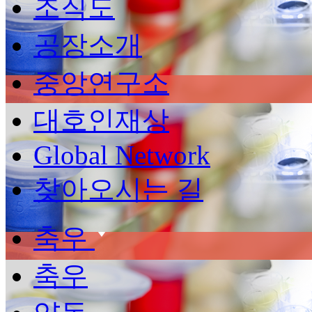
조직도
공장소개
중앙연구소
대호인재상
Global Network
찾아오시는 길
축우
축우