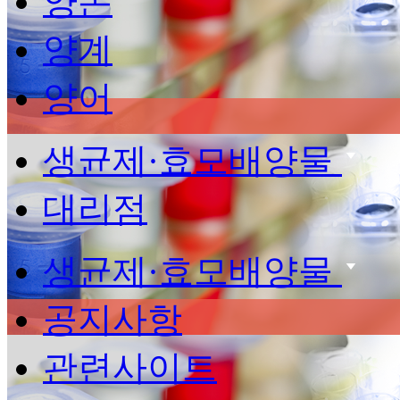
양돈
양계
양어
생균제·효모배양물
대리점
생균제·효모배양물
공지사항
관련사이트