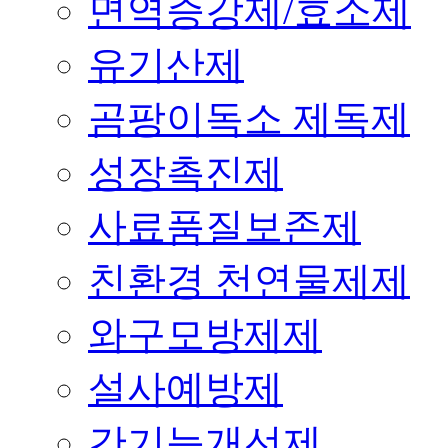
면역증강제/효소제
유기산제
곰팡이독소 제독제
성장촉진제
사료품질보존제
친환경 천연물제제
와구모방제제
설사예방제
간기능개선제