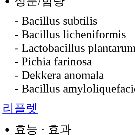
성분/함량
- Bacillus subtilis
- Bacillus licheniformis
- Lactobacillus plantaru
- Pichia farinosa
- Dekkera anomala
- Bacillus amyloliquefaci
리플렛
효능 · 효과