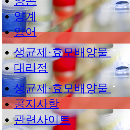
양돈
양계
양어
생균제·효모배양물
대리점
생균제·효모배양물
공지사항
관련사이트