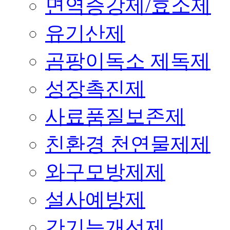
면역증강제/효소제
유기산제
곰팡이독소 제독제
성장촉진제
사료품질보존제
친환경 천연물제제
와구모방제제
설사예방제
간기능개선제