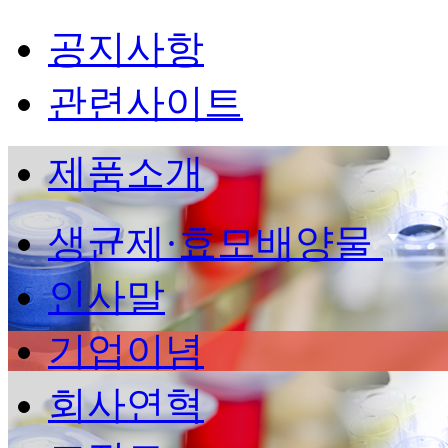
공지사항
관련사이트
제품소개
생균제·효모배양물
인사말
기업이념
회사연혁