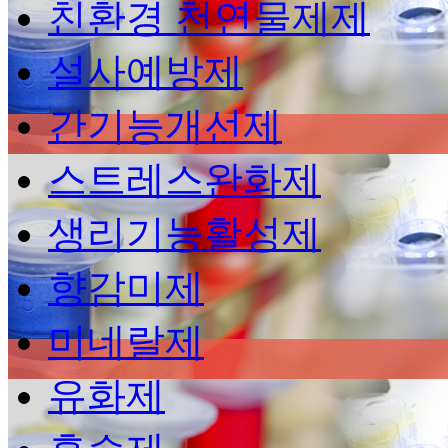
친환경 천연물제제
설사예방제
간기능개선제
스트레스완화제
생리기능활성제
향감미제
미네랄제
유화제