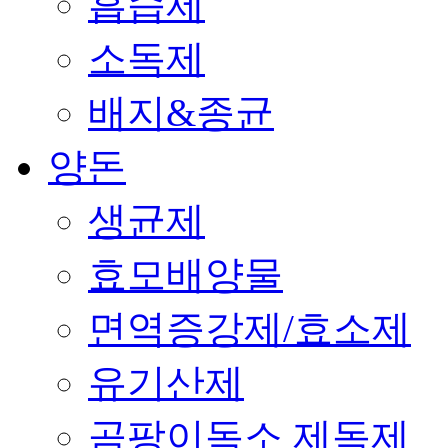
흡습제
소독제
배지&종균
양돈
생균제
효모배양물
면역증강제/효소제
유기산제
곰팡이독소 제독제