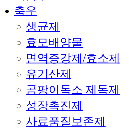
축우
생균제
효모배양물
면역증강제/효소제
유기산제
곰팡이독소 제독제
성장촉진제
사료품질보존제