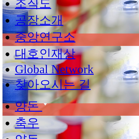
조직도
공장소개
중앙연구소
대호인재상
Global Network
찾아오시는 길
양돈
축우