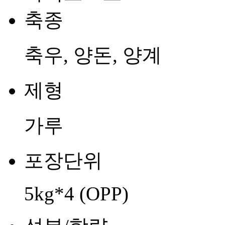
축종
축우, 양돈, 양계
제형
가루
포장단위
5kg*4 (OPP)