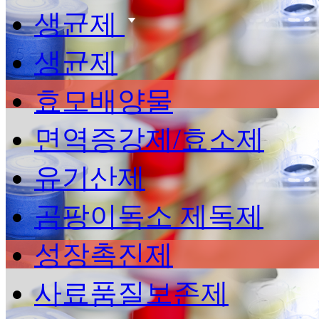
생균제
생균제
효모배양물
면역증강제/효소제
유기산제
곰팡이독소 제독제
성장촉진제
사료품질보존제