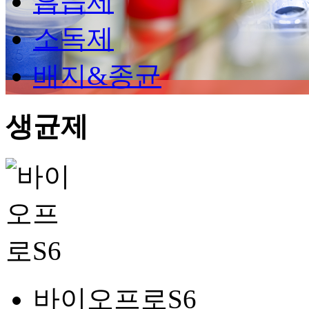
흡습제
소독제
배지&종균
생균제
바이오프로S6