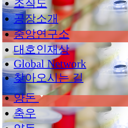
조직도
공장소개
중앙연구소
대호인재상
Global Network
찾아오시는 길
양돈
축우