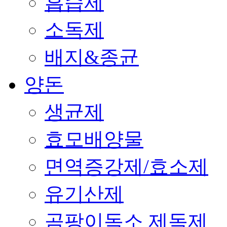
흡습제
소독제
배지&종균
양돈
생균제
효모배양물
면역증강제/효소제
유기산제
곰팡이독소 제독제