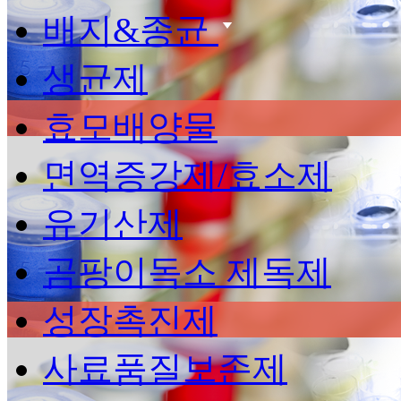
배지&종균
생균제
효모배양물
면역증강제/효소제
유기산제
곰팡이독소 제독제
성장촉진제
사료품질보존제