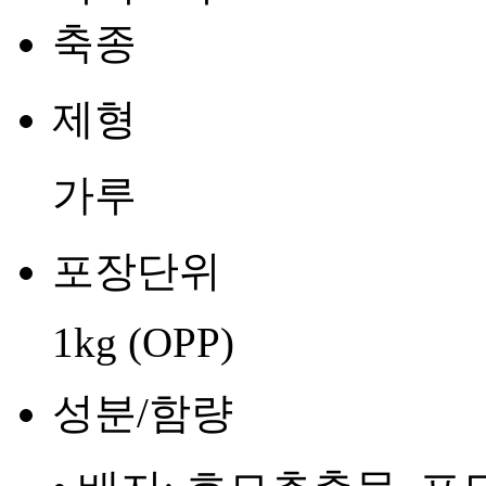
축종
제형
가루
포장단위
1kg (OPP)
성분/함량