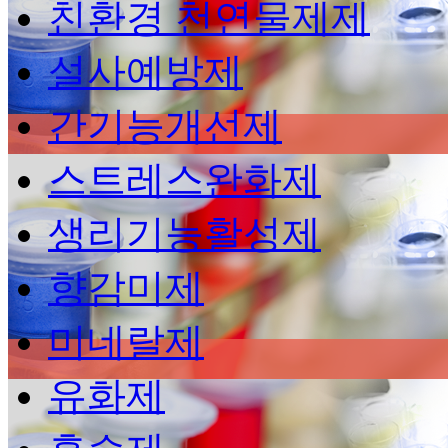
친환경 천연물제제
설사예방제
간기능개선제
스트레스완화제
생리기능활성제
향감미제
미네랄제
유화제