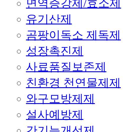
면역증강제/효소제
유기산제
곰팡이독소 제독제
성장촉진제
사료품질보존제
친환경 천연물제제
와구모방제제
설사예방제
간기능개선제