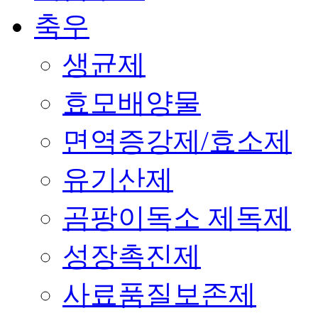
축우
생균제
효모배양물
면역증강제/효소제
유기산제
곰팡이독소 제독제
성장촉진제
사료품질보존제