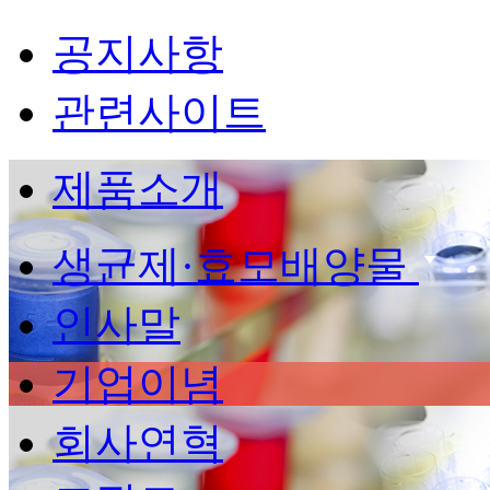
공지사항
관련사이트
제품소개
생균제·효모배양물
인사말
기업이념
회사연혁