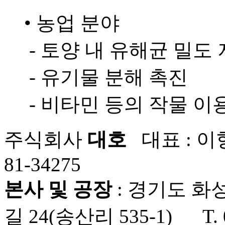
• 농업 분야
- 토양 내 유해균 밀도
- 유기물 분해 촉진
- 비타민 등의 작물 이
주식회사
대호
대표 : 이
81-34275
본사 및 공장
: 경기도 화
길 24(송산리 535-1) T. 0