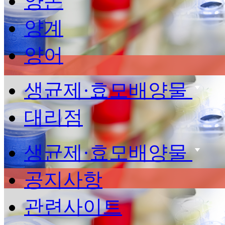
양돈
양계
양어
생균제·효모배양물
대리점
생균제·효모배양물
공지사항
관련사이트