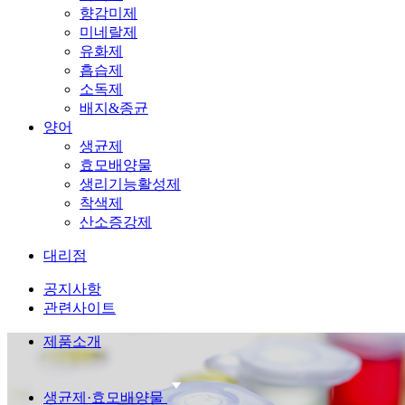
향감미제
미네랄제
유화제
흡습제
소독제
배지&종균
양어
생균제
효모배양물
생리기능활성제
착색제
산소증강제
대리점
공지사항
관련사이트
제품소개
생균제·효모배양물