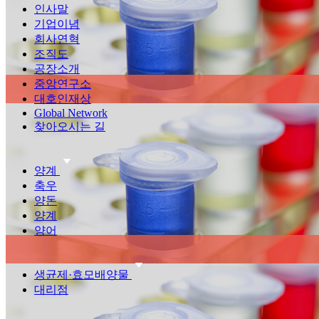
인사말
기업이념
회사연혁
조직도
공장소개
중앙연구소
대호인재상
Global Network
찾아오시는 길
양계
축우
양돈
양계
양어
생균제·효모배양물
대리점