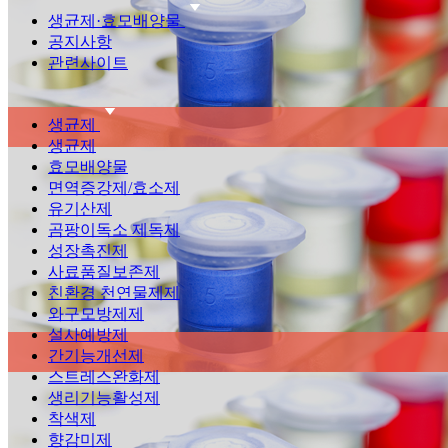
생균제·효모배양물
공지사항
관련사이트
생균제
생균제
효모배양물
면역증강제/효소제
유기산제
곰팡이독소 제독제
성장촉진제
사료품질보존제
친환경 천연물제제
와구모방제제
설사예방제
간기능개선제
스트레스완화제
생리기능활성제
착색제
향감미제