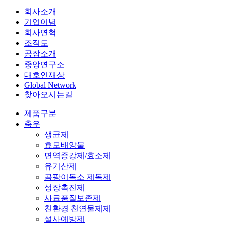
회사소개
기업이념
회사연혁
조직도
공장소개
중앙연구소
대호인재상
Global Network
찾아오시는길
제품구분
축우
생균제
효모배양물
면역증강제/효소제
유기산제
곰팡이독소 제독제
성장촉진제
사료품질보존제
친환경 천연물제제
설사예방제