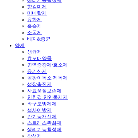
생리기능활성제
향감미제
미네랄제
유화제
흡습제
소독제
배지&종균
양계
생균제
효모배양물
면역증강제/효소제
유기산제
곰팡이독소 제독제
성장촉진제
사료품질보존제
친환경 천연물제제
와구모방제제
설사예방제
간기능개선제
스트레스완화제
생리기능활성제
착색제