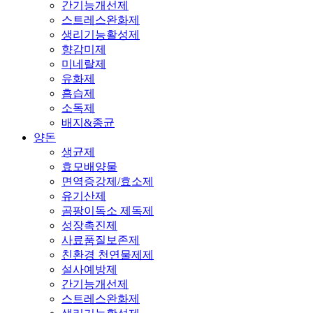
간기능개선제
스트레스완화제
생리기능활성제
향감미제
미네랄제
유화제
흡습제
소독제
배지&종균
양돈
생균제
효모배양물
면역증강제/효소제
유기산제
곰팡이독소 제독제
성장촉진제
사료품질보존제
친환경 천연물제제
설사예방제
간기능개선제
스트레스완화제