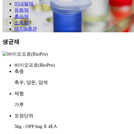
미네랄제
유화제
흡습제
소독제
배지&종균
생균제
바이오프로(BioPro)
축종
축우, 양돈, 양계
제형
가루
포장단위
5kg - OPP bag X 4EA