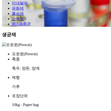
미네랄제
유화제
흡습제
소독제
배지&종균
생균제
프로윈(Prowin)
축종
축우, 양돈, 양계
제형
가루
포장단위
10kg - Paper bag