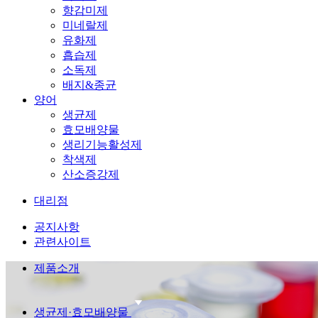
향감미제
미네랄제
유화제
흡습제
소독제
배지&종균
양어
생균제
효모배양물
생리기능활성제
착색제
산소증강제
대리점
공지사항
관련사이트
제품소개
생균제·효모배양물