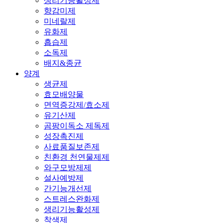
생리기능활성제
향감미제
미네랄제
유화제
흡습제
소독제
배지&종균
양계
생균제
효모배양물
면역증강제/효소제
유기산제
곰팡이독소 제독제
성장촉진제
사료품질보존제
친환경 천연물제제
와구모방제제
설사예방제
간기능개선제
스트레스완화제
생리기능활성제
착색제