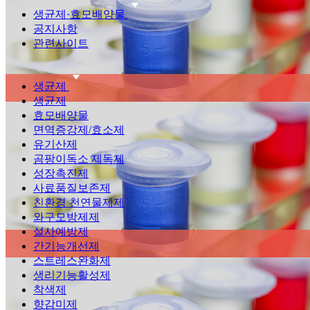
생균제·효모배양물
공지사항
관련사이트
생균제
생균제
효모배양물
면역증강제/효소제
유기산제
곰팡이독소 제독제
성장촉진제
사료품질보존제
친환경 천연물제제
와구모방제제
설사예방제
간기능개선제
스트레스완화제
생리기능활성제
착색제
향감미제