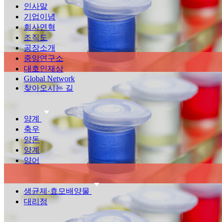
인사말
기업이념
회사연혁
조직도
공장소개
중앙연구소
대호인재상
Global Network
찾아오시는 길
양계
축우
양돈
양계
양어
생균제·효모배양물
대리점