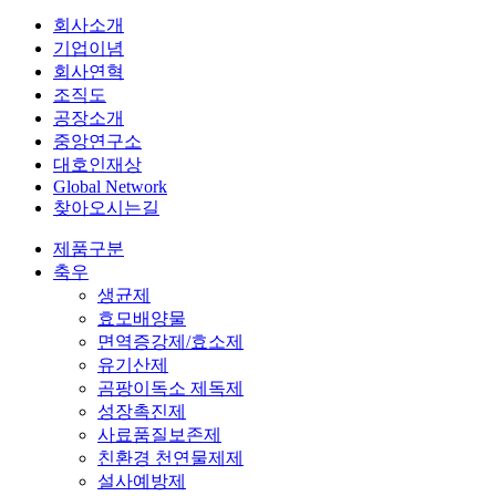
회사소개
기업이념
회사연혁
조직도
공장소개
중앙연구소
대호인재상
Global Network
찾아오시는길
제품구분
축우
생균제
효모배양물
면역증강제/효소제
유기산제
곰팡이독소 제독제
성장촉진제
사료품질보존제
친환경 천연물제제
설사예방제