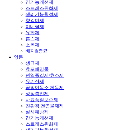
간기능개선제
스트레스완화제
생리기능활성제
향감미제
미네랄제
유화제
흡습제
소독제
배지&종균
양돈
생균제
효모배양물
면역증강제/효소제
유기산제
곰팡이독소 제독제
성장촉진제
사료품질보존제
친환경 천연물제제
설사예방제
간기능개선제
스트레스완화제