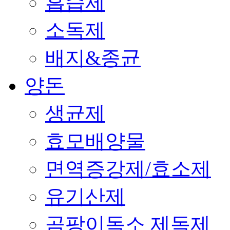
흡습제
소독제
배지&종균
양돈
생균제
효모배양물
면역증강제/효소제
유기산제
곰팡이독소 제독제