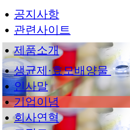
공지사항
관련사이트
제품소개
생균제·효모배양물
인사말
기업이념
회사연혁