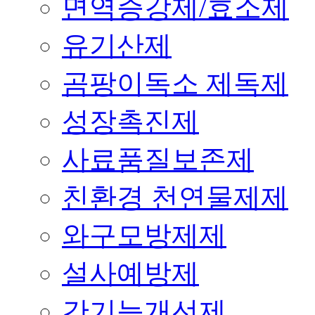
면역증강제/효소제
유기산제
곰팡이독소 제독제
성장촉진제
사료품질보존제
친환경 천연물제제
와구모방제제
설사예방제
간기능개선제