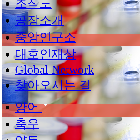
조직도
공장소개
중앙연구소
대호인재상
Global Network
찾아오시는 길
양어
축우