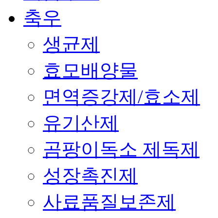
축우
생균제
효모배양물
면역증강제/효소제
유기산제
곰팡이독소 제독제
성장촉진제
사료품질보존제