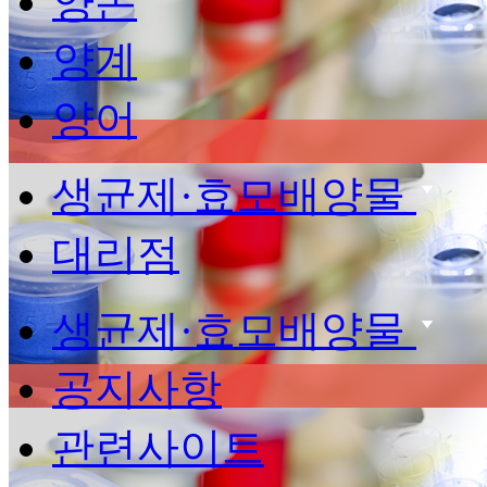
양돈
양계
양어
생균제·효모배양물
대리점
생균제·효모배양물
공지사항
관련사이트